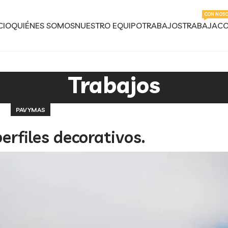
CON NOS
CIO
QUIÉNES SOMOS
NUESTRO EQUIPO
TRABAJOS
TRABAJA
CO
Trabajos
PAVYMAS
erfiles decorativos.